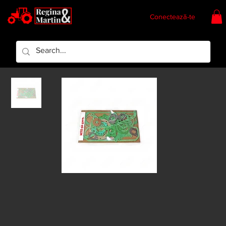
Conectează-te
Regina & Martin
Regina Piese