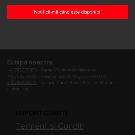
Notifică-mă când este disponibil
Echipa noastra
+40745375370
- Barna Mihaly (Administrator)
+40754374375
- Kelemen David (Magazin/Vânzări)
+40745374375
- Lucaciu Carol (Serviz/Sertizare Furtune
Hidraulice)
SUPORT CLIENTI
Termenii si Conditi