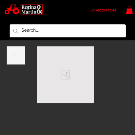
Conectează-te
Regina & Martin
Regina Piese