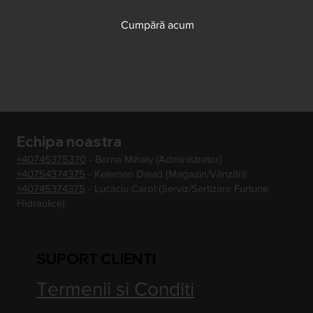
Cumpără acum
Echipa noastra
+40745375370
- Barna Mihaly (Administrator)
+40754374375
- Kelemen David (Magazin/Vânzări)
+40745374375
- Lucaciu Carol (Serviz/Sertizare Furtune
Hidraulice)
SUPORT CLIENTI
Termenii si Conditi