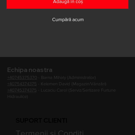
Adaugă în coș
Cumpără acum
Echipa noastra
+40745375370
- Barna Mihaly (Administrator)
+40754374375
- Kelemen David (Magazin/Vânzări)
+40745374375
- Lucaciu Carol (Serviz/Sertizare Furtune
Hidraulice)
SUPORT CLIENTI
Termenii si Conditi