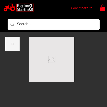
Conectează-te
Regina & Martin
Regina Piese