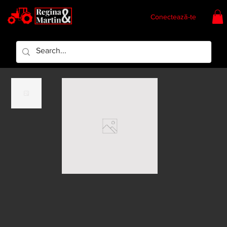
Conectează-te
Regina & Martin
Regina Piese