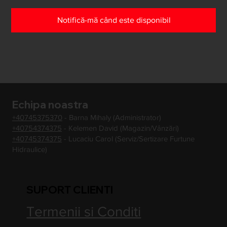
Notifică-mă când este disponibil
Echipa noastra
+40745375370
- Barna Mihaly (Administrator)
+40754374375
- Kelemen David (Magazin/Vânzări)
+40745374375
- Lucaciu Carol (Serviz/Sertizare Furtune
Hidraulice)
SUPORT CLIENTI
Termenii si Conditi