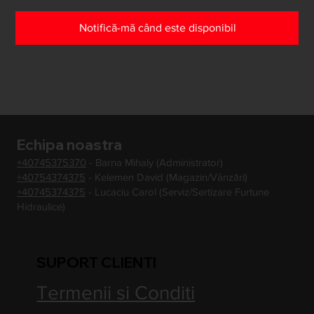
Notifică-mă când este disponibil
Echipa noastra
+40745375370
- Barna Mihaly (Administrator)
+40754374375
- Kelemen David (Magazin/Vânzări)
+40745374375
- Lucaciu Carol (Serviz/Sertizare Furtune
Hidraulice)
SUPORT CLIENTI
Termenii si Conditi