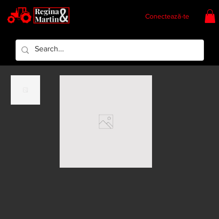
Conectează-te
Regina & Martin
Regina Piese