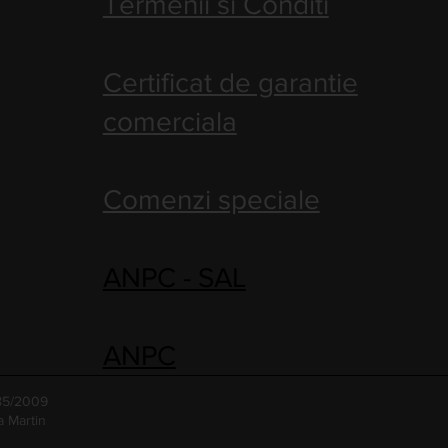
Termenii si Conditi
Certificat de garantie
comerciala
Comenzi speciale
ANPC - SAL
ANPC
485/2009
a Martin