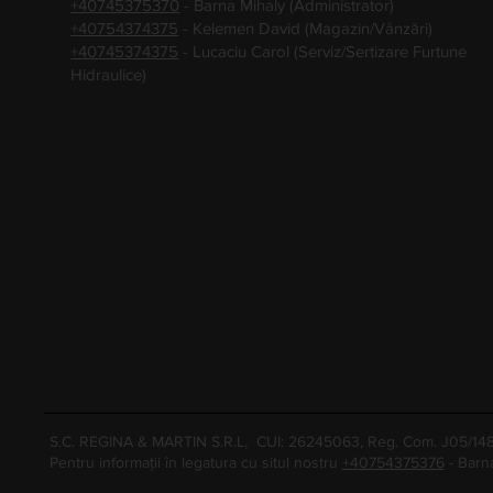
+40745375370
- Barna Mihaly (Administrator)
+40754374375
- Kelemen David (Magazin/Vânzări)
+40745374375
- Lucaciu Carol (Serviz/Sertizare Furtune
Hidraulice)
S.C. REGINA & MARTIN S.R.L, CUI: 26245063, Reg. Com. J05/1
Pentru informații în legatura cu situl nostru
+40754375376
- Barn