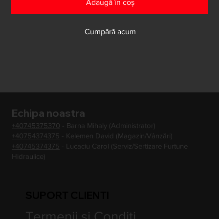
Adaugă în coș
Cumpără acum
Echipa noastra
+40745375370
- Barna Mihaly (Administrator)
+40754374375
- Kelemen David (Magazin/Vânzări)
+40745374375
- Lucaciu Carol (Serviz/Sertizare Furtune
Hidraulice)
SUPORT CLIENTI
Termenii si Conditi