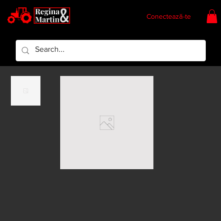
Conectează-te
Regina & Martin
Regina Piese