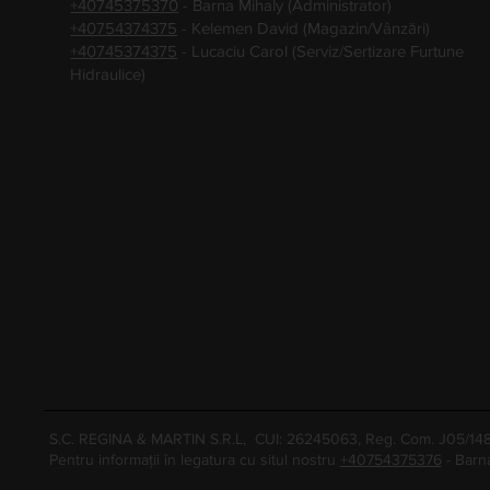
+40745375370
- Barna Mihaly (Administrator)
+40754374375
- Kelemen David (Magazin/Vânzări)
+40745374375
- Lucaciu Carol (Serviz/Sertizare Furtune
Hidraulice)
S.C. REGINA & MARTIN S.R.L, CUI: 26245063, Reg. Com. J05/1
Pentru informații în legatura cu situl nostru
+40754375376
- Barn