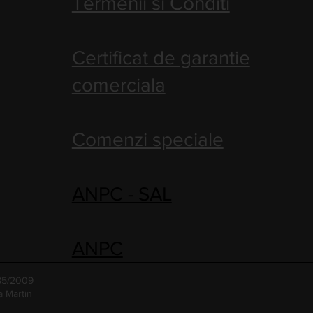
Termenii si Conditi
Certificat de garantie
comerciala
Comenzi speciale
ANPC - SAL
ANPC
485/2009
a Martin