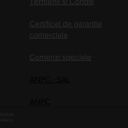
Termenii si Conditi
Certificat de garantie
comerciala
Comenzi speciale
ANPC - SAL
ANPC
485/2009
a Martin