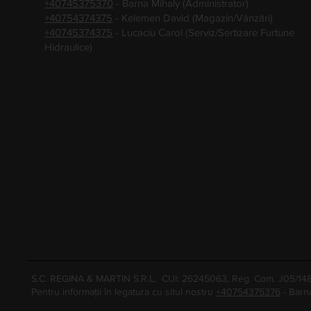
+40745375370
- Barna Mihaly (Administrator)
+40754374375
- Kelemen David (Magazin/Vânzări)
+40745374375
- Lucaciu Carol (Serviz/Sertizare Furtune
Hidraulice)
S.C. REGINA & MARTIN S.R.L, CUI: 26245063, Reg. Com. J05/1
Pentru informații în legatura cu situl nostru
+40754375376
- Barn