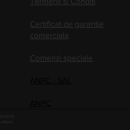
Termenii si Conditi
Certificat de garantie
comerciala
Comenzi speciale
ANPC - SAL
ANPC
485/2009
a Martin