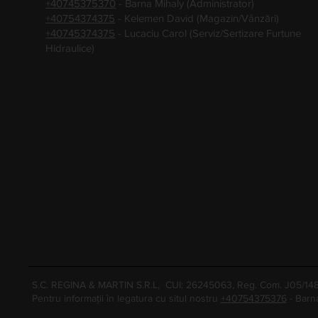
+40745375370
- Barna Mihaly (Administrator)
+40754374375
- Kelemen David (Magazin/Vânzări)
+40745374375
- Lucaciu Carol (Serviz/Sertizare Furtune
Hidraulice)
S.C. REGINA & MARTIN S.R.L, CUI: 26245063, Reg. Com. J05/1
Pentru informații în legatura cu situl nostru
+40754375376
- Barn