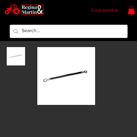
Conectează-te
Regina & Martin
Regina Piese