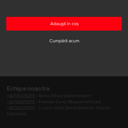
Au mai rămas doar 7 în stoc
Adaugă în coș
Cumpără acum
Echipa noastra
+40745375370
- Barna Mihaly (Administrator)
+40754374375
- Kelemen David (Magazin/Vânzări)
+40745374375
- Lucaciu Carol (Serviz/Sertizare Furtune
Hidraulice)