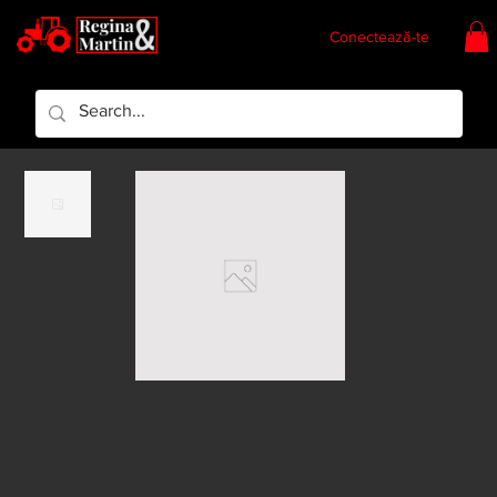
Conectează-te
Regina & Martin
Regina Piese