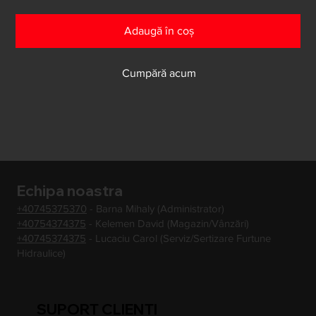
Adaugă în coș
Cumpără acum
Echipa noastra
+40745375370
- Barna Mihaly (Administrator)
+40754374375
- Kelemen David (Magazin/Vânzări)
+40745374375
- Lucaciu Carol (Serviz/Sertizare Furtune
Hidraulice)
SUPORT CLIENTI