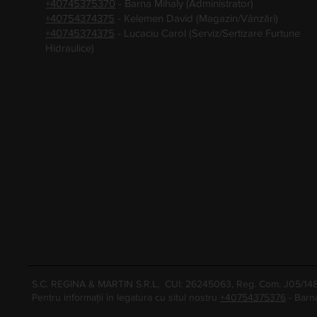
+40745375370
- Barna Mihaly (Administrator)
+40754374375
- Kelemen David (Magazin/Vânzări)
+40745374375
- Lucaciu Carol (Serviz/Sertizare Furtune
Hidraulice)
S.C. REGINA & MARTIN S.R.L, CUI: 26245063, Reg. Com. J05/1
Pentru informații în legatura cu situl nostru
+40754375376
- Barn