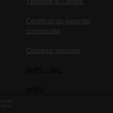
Termenii si Conditi
Certificat de garantie
comerciala
Comenzi speciale
ANPC - SAL
ANPC
485/2009
a Martin