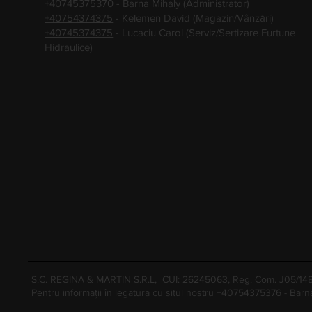
+40745375370
- Barna Mihaly (Administrator)
+40754374375
- Kelemen David (Magazin/Vânzări)
+40745374375
- Lucaciu Carol (Serviz/Sertizare Furtune
Hidraulice)
S.C. REGINA & MARTIN S.R.L, CUI: 26245063, Reg. Com. J05/1
Pentru informații în legatura cu situl nostru
+40754375376
- Barn