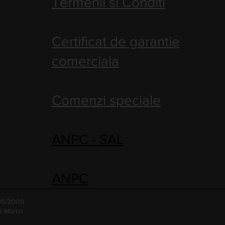
Termenii si Conditi
Certificat de garantie
comerciala
Comenzi speciale
ANPC - SAL
ANPC
485/2009
a Martin