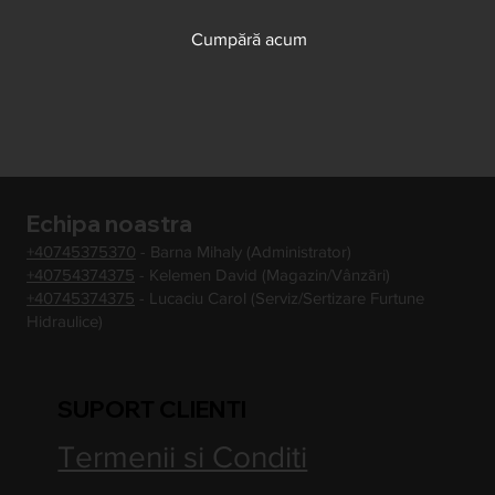
Cumpără acum
Echipa noastra
+40745375370
- Barna Mihaly (Administrator)
+40754374375
- Kelemen David (Magazin/Vânzări)
+40745374375
- Lucaciu Carol (Serviz/Sertizare Furtune
Hidraulice)
SUPORT CLIENTI
Termenii si Conditi