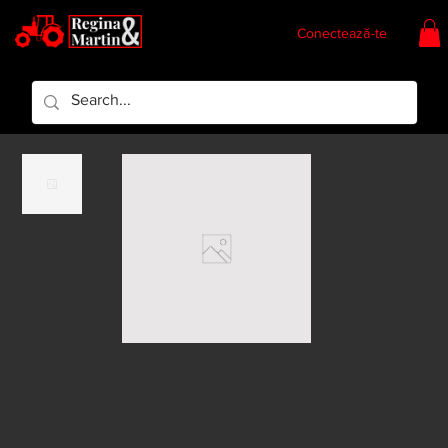
Conectează-te
Regina & Martin
Regina Piese