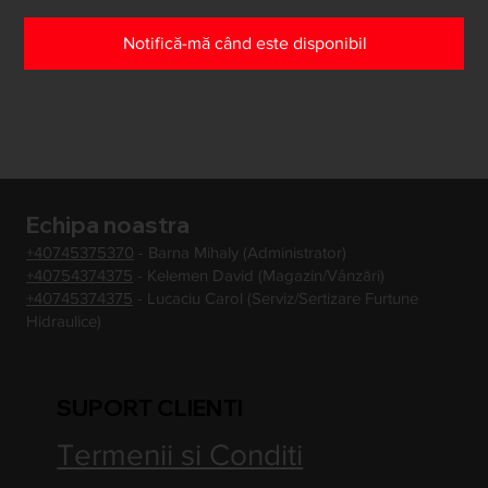
Notifică-mă când este disponibil
Echipa noastra
+40745375370
- Barna Mihaly (Administrator)
+40754374375
- Kelemen David (Magazin/Vânzări)
+40745374375
- Lucaciu Carol (Serviz/Sertizare Furtune
Hidraulice)
SUPORT CLIENTI
Termenii si Conditi