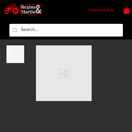
Conectează-te
Regina & Martin
Regina Piese