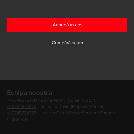
Au mai rămas doar 4 în stoc
Adaugă în coș
Cumpără acum
Echipa noastra
+40745375370
- Barna Mihaly (Administrator)
+40754374375
- Kelemen David (Magazin/Vânzări)
+40745374375
- Lucaciu Carol (Serviz/Sertizare Furtune
Hidraulice)