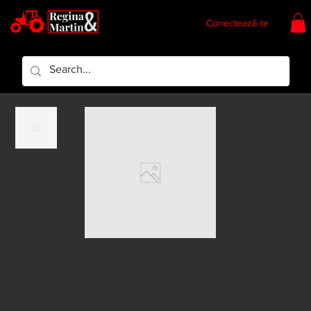
Conectează-te
Regina & Martin
Regina Piese