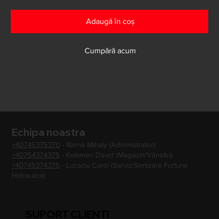
Adaugă în coș
Cumpără acum
Echipa noastra
+40745375370
- Barna Mihaly (Administrator)
+40754374375
- Kelemen David (Magazin/Vânzări)
+40745374375
- Lucaciu Carol (Serviz/Sertizare Furtune
Hidraulice)
SUPORT CLIENTI