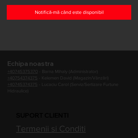
Notifică-mă când este disponibil
Echipa noastra
+40745375370
- Barna Mihaly (Administrator)
+40754374375
- Kelemen David (Magazin/Vânzări)
+40745374375
- Lucaciu Carol (Serviz/Sertizare Furtune
Hidraulice)
SUPORT CLIENTI
Termenii si Conditi