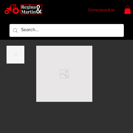
Conectează-te
Regina & Martin
Regina Piese