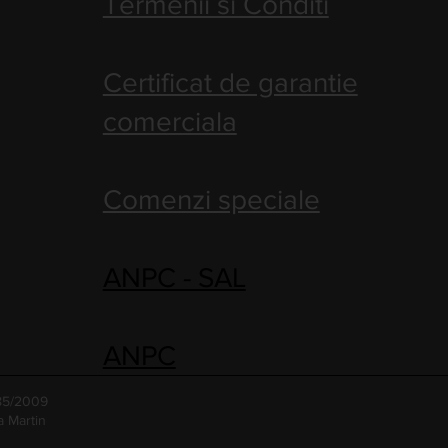
Termenii si Conditi
Certificat de garantie
comerciala
Comenzi speciale
ANPC - SAL
ANPC
485/2009
a Martin