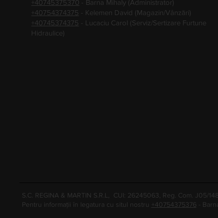
+40745375370
- Barna Mihaly (Administrator)
+40754374375
- Kelemen David (Magazin/Vânzări)
+40745374375
- Lucaciu Carol (Serviz/Sertizare Furtune
Hidraulice)
S.C. REGINA & MARTIN S.R.L, CUI: 26245063, Reg. Com. J05/1
Pentru informații în legatura cu situl nostru
+40754375376
- Barn