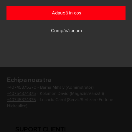
Adaugă în coș
Cumpără acum
Echipa noastra
+40745375370
- Barna Mihaly (Administrator)
+40754374375
- Kelemen David (Magazin/Vânzări)
+40745374375
- Lucaciu Carol (Serviz/Sertizare Furtune
Hidraulice)
SUPORT CLIENTI