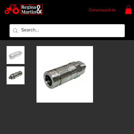
Conectează-te
Regina & Martin
Regina Piese