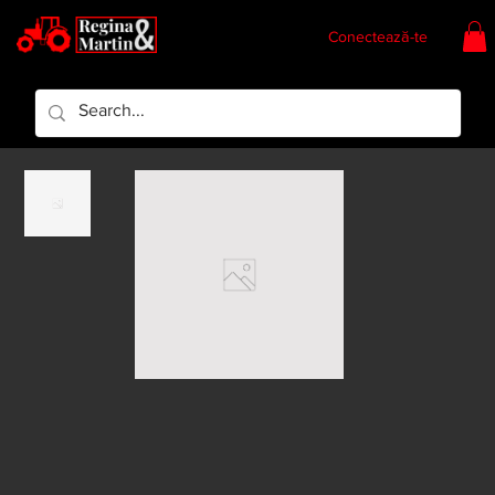
Conectează-te
Regina & Martin
Regina Piese