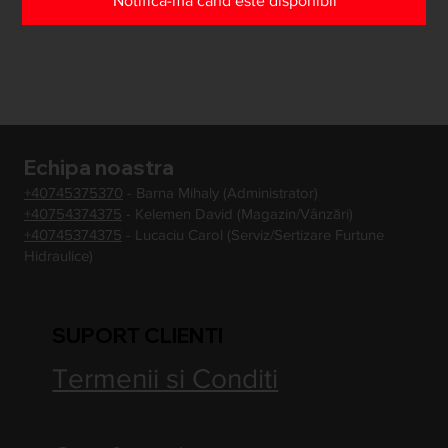
Notifică-mă când este disponibil
Echipa noastra
+40745375370
- Barna Mihaly (Administrator)
+40754374375
- Kelemen David (Magazin/Vânzări)
+40745374375
- Lucaciu Carol (Serviz/Sertizare Furtune
Hidraulice)
SUPORT CLIENTI
Termenii si Conditi