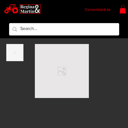
Conectează-te
Regina & Martin
Regina Piese