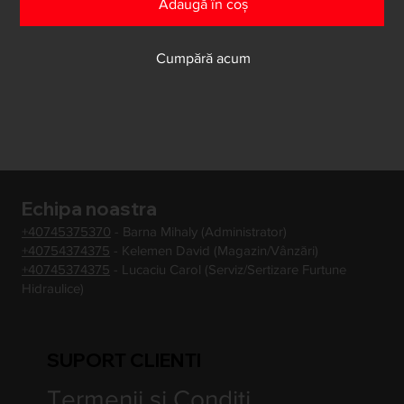
Adaugă în coș
Cumpără acum
Echipa noastra
+40745375370
- Barna Mihaly (Administrator)
+40754374375
- Kelemen David (Magazin/Vânzări)
+40745374375
- Lucaciu Carol (Serviz/Sertizare Furtune
Hidraulice)
SUPORT CLIENTI
Termenii si Conditi