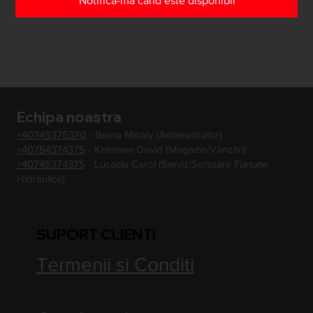
Notifică-mă când este disponibil
Echipa noastra
+40745375370
- Barna Mihaly (Administrator)
+40754374375
- Kelemen David (Magazin/Vânzări)
+40745374375
- Lucaciu Carol (Serviz/Sertizare Furtune
Hidraulice)
SUPORT CLIENTI
Termenii si Conditi