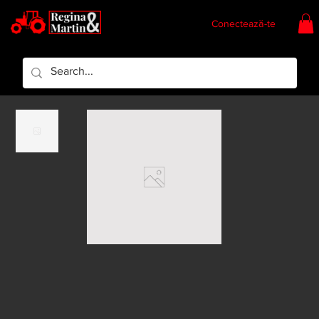
Conectează-te
Regina & Martin
Regina Piese