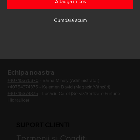
Adaugă în coș
Cumpără acum
Echipa noastra
+40745375370
- Barna Mihaly (Administrator)
+40754374375
- Kelemen David (Magazin/Vânzări)
+40745374375
- Lucaciu Carol (Serviz/Sertizare Furtune
Hidraulice)
SUPORT CLIENTI
Termenii si Conditi