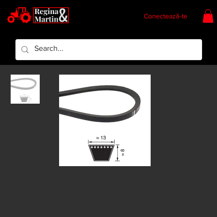
Conectează-te
Regina & Martin
Regina Piese