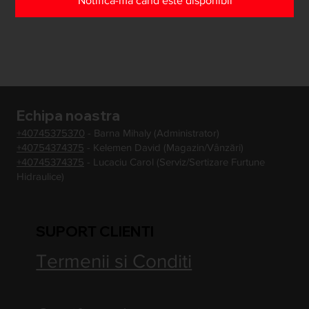
Notifică-mă când este disponibil
Echipa noastra
+40745375370
- Barna Mihaly (Administrator)
+40754374375
- Kelemen David (Magazin/Vânzări)
+40745374375
- Lucaciu Carol (Serviz/Sertizare Furtune
Hidraulice)
SUPORT CLIENTI
Termenii si Conditi