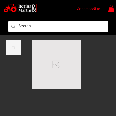
Conectează-te
Regina & Martin
Regina Piese