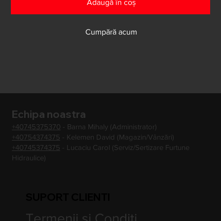
Adaugă în coș
Cumpără acum
Echipa noastra
+40745375370
- Barna Mihaly (Administrator)
+40754374375
- Kelemen David (Magazin/Vânzări)
+40745374375
- Lucaciu Carol (Serviz/Sertizare Furtune
Hidraulice)
SUPORT CLIENTI
Termenii si Conditi