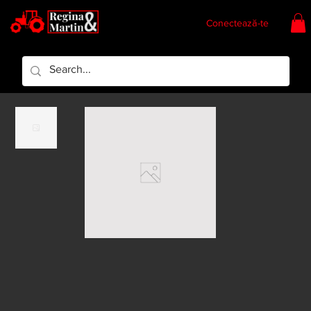
Conectează-te
Regina & Martin
Regina Piese