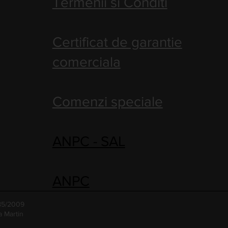
Termenii si Conditi
Certificat de garantie
comerciala
Comenzi speciale
ANPC - SAL
ANPC
485/2009
a Martin