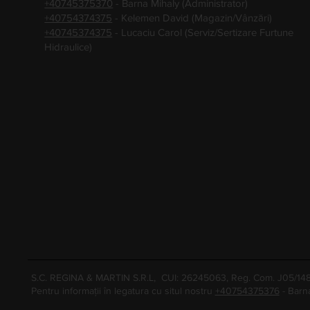
+40745375370
- Barna Mihaly (Administrator)
+40754374375
- Kelemen David (Magazin/Vânzări)
+40745374375
- Lucaciu Carol (Serviz/Sertizare Furtune
Hidraulice)
S.C. REGINA & MARTIN S.R.L, CUI: 26245063, Reg. Com. J05/1
Pentru informații în legatura cu situl nostru
+40754375376
- Barn