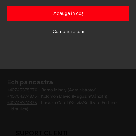
Adaugă în coș
Cumpără acum
Echipa noastra
+40745375370
- Barna Mihaly (Administrator)
+40754374375
- Kelemen David (Magazin/Vânzări)
+40745374375
- Lucaciu Carol (Serviz/Sertizare Furtune
Hidraulice)
SUPORT CLIENTI