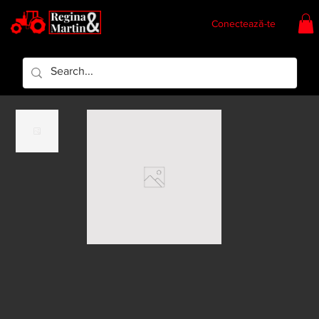
Conectează-te
Regina & Martin
Regina Piese