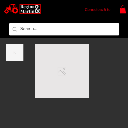
Conectează-te
Regina & Martin
Regina Piese