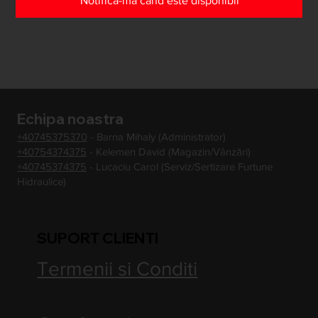
Notifică-mă când este disponibil
Echipa noastra
+40745375370
- Barna Mihaly (Administrator)
+40754374375
- Kelemen David (Magazin/Vânzări)
+40745374375
- Lucaciu Carol (Serviz/Sertizare Furtune
Hidraulice)
SUPORT CLIENTI
Termenii si Conditi