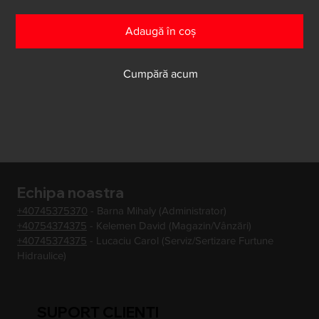
Adaugă în coș
Cumpără acum
Echipa noastra
+40745375370
- Barna Mihaly (Administrator)
+40754374375
- Kelemen David (Magazin/Vânzări)
+40745374375
- Lucaciu Carol (Serviz/Sertizare Furtune
Hidraulice)
SUPORT CLIENTI