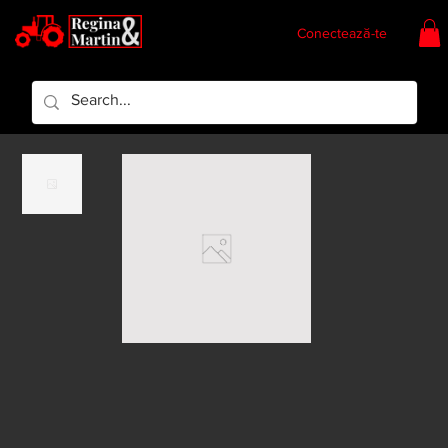
Conectează-te
Regina & Martin
Regina Piese