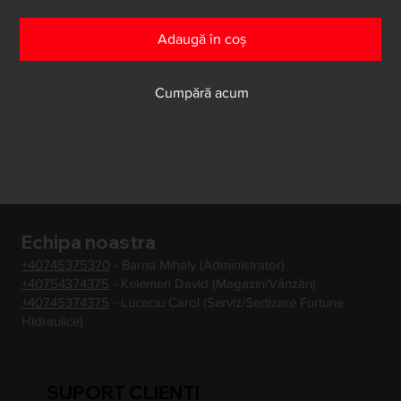
Adaugă în coș
Cumpără acum
Echipa noastra
+40745375370
- Barna Mihaly (Administrator)
+40754374375
- Kelemen David (Magazin/Vânzări)
+40745374375
- Lucaciu Carol (Serviz/Sertizare Furtune
Hidraulice)
SUPORT CLIENTI