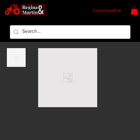
Conectează-te
Regina & Martin
Regina Piese