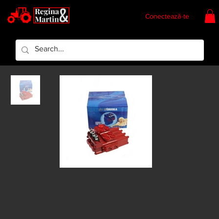
Conectează-te
Regina & Martin
Regina Piese