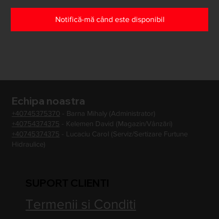
Notifică-mă când este disponibil
Echipa noastra
+40745375370
- Barna Mihaly (Administrator)
+40754374375
- Kelemen David (Magazin/Vânzări)
+40745374375
- Lucaciu Carol (Serviz/Sertizare Furtune
Hidraulice)
SUPORT CLIENTI
Termenii si Conditi