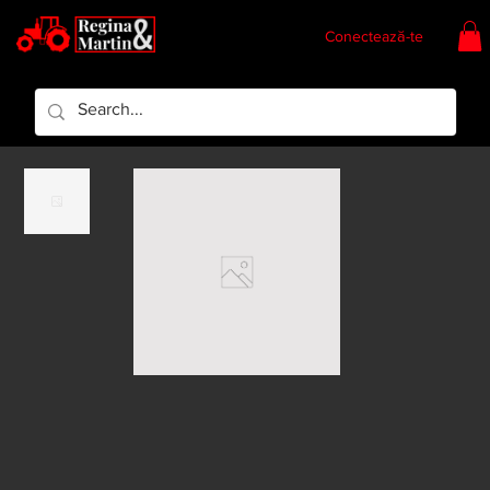
Conectează-te
Regina & Martin
Regina Piese