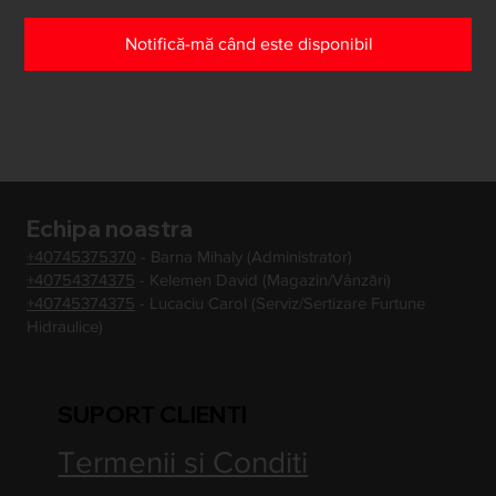
Notifică-mă când este disponibil
Echipa noastra
+40745375370
- Barna Mihaly (Administrator)
+40754374375
- Kelemen David (Magazin/Vânzări)
+40745374375
- Lucaciu Carol (Serviz/Sertizare Furtune
Hidraulice)
SUPORT CLIENTI
Termenii si Conditi