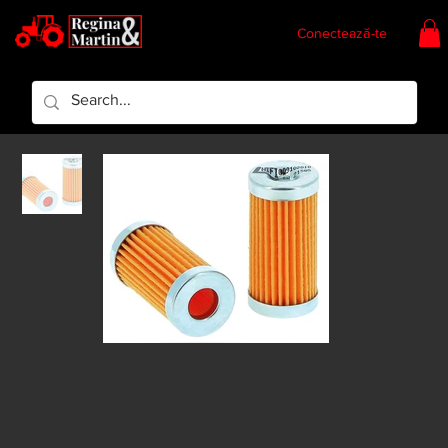
Conectează-te
Regina & Martin
Regina Piese