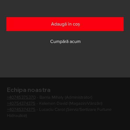
Au mai rămas doar 3 în stoc
Adaugă în coș
Cumpără acum
Echipa noastra
+40745375370
- Barna Mihaly (Administrator)
+40754374375
- Kelemen David (Magazin/Vânzări)
+40745374375
- Lucaciu Carol (Serviz/Sertizare Furtune
Hidraulice)