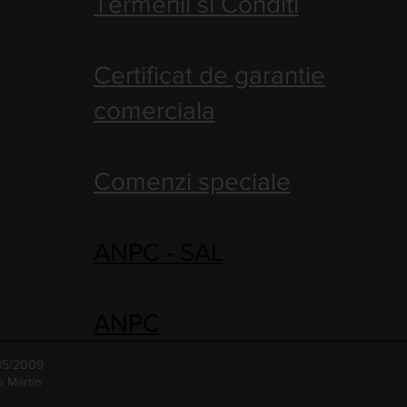
Termenii si Conditi
Certificat de garantie
comerciala
Comenzi speciale
ANPC - SAL
ANPC
485/2009
a Martin