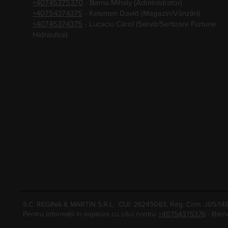
+40745375370
- Barna Mihaly (Administrator)
+40754374375
- Kelemen David (Magazin/Vânzări)
+40745374375
- Lucaciu Carol (Serviz/Sertizare Furtune
Hidraulice)
S.C. REGINA & MARTIN S.R.L, CUI: 26245063, Reg. Com. J05/1
Pentru informații în legatura cu situl nostru
+40754375376
- Barn