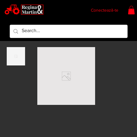
Conectează-te
Regina & Martin
Regina Piese