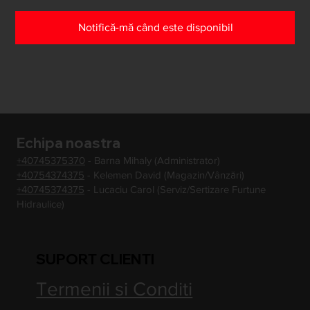
Notifică-mă când este disponibil
Echipa noastra
+40745375370
- Barna Mihaly (Administrator)
+40754374375
- Kelemen David (Magazin/Vânzări)
+40745374375
- Lucaciu Carol (Serviz/Sertizare Furtune
Hidraulice)
SUPORT CLIENTI
Termenii si Conditi