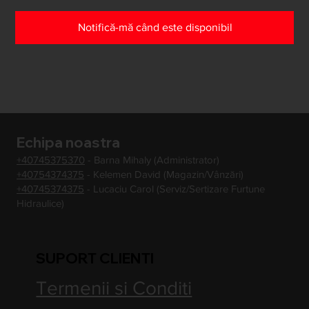
Notifică-mă când este disponibil
Echipa noastra
+40745375370
- Barna Mihaly (Administrator)
+40754374375
- Kelemen David (Magazin/Vânzări)
+40745374375
- Lucaciu Carol (Serviz/Sertizare Furtune
Hidraulice)
SUPORT CLIENTI
Termenii si Conditi