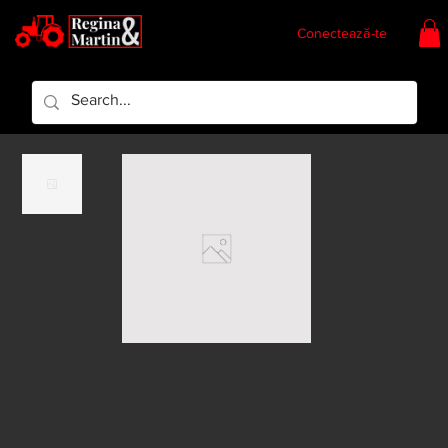
Conectează-te
Regina & Martin
Regina Piese