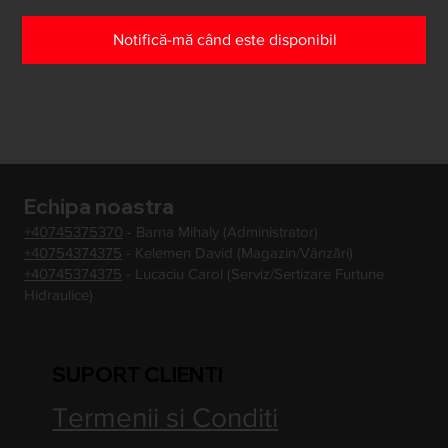
Notifică-mă când este disponibil
Echipa noastra
+40745375370
- Barna Mihaly (Administrator)
+40754374375
- Kelemen David (Magazin/Vânzări)
+40745374375
- Lucaciu Carol (Serviz/Sertizare Furtune
Hidraulice)
SUPORT CLIENTI
Termenii si Conditi