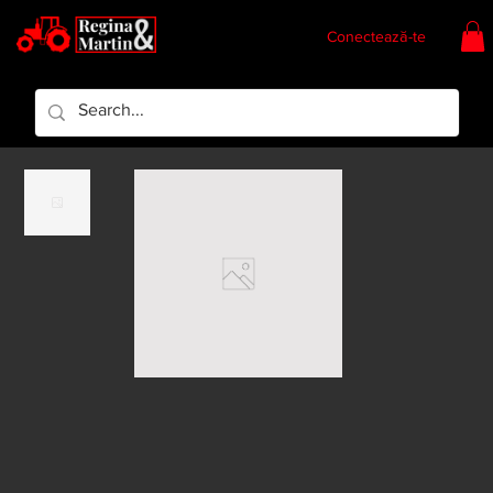
Conectează-te
Regina & Martin
Regina Piese