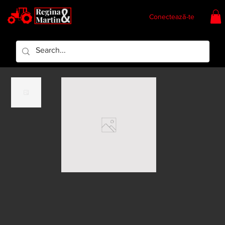
Conectează-te
Regina & Martin
Regina Piese