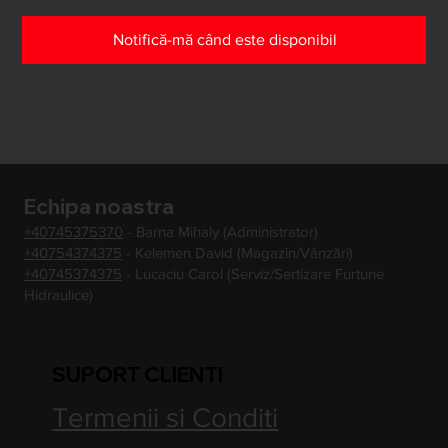
Notifică-mă când este disponibil
Echipa noastra
+40745375370
- Barna Mihaly (Administrator)
+40754374375
- Kelemen David (Magazin/Vânzări)
+40745374375
- Lucaciu Carol (Serviz/Sertizare Furtune
Hidraulice)
SUPORT CLIENTI
Termenii si Conditi