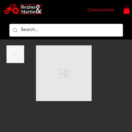
Conectează-te
Regina & Martin
Regina Piese