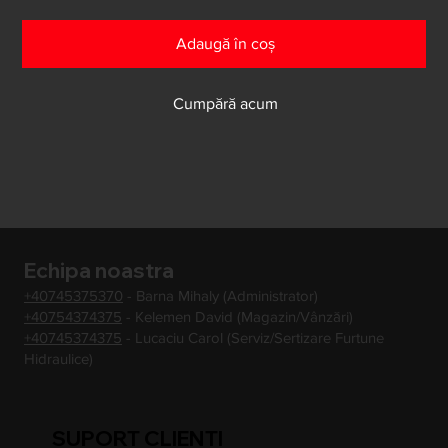
Adaugă în coș
Cumpără acum
Echipa noastra
+40745375370
- Barna Mihaly (Administrator)
+40754374375
- Kelemen David (Magazin/Vânzări)
+40745374375
- Lucaciu Carol (Serviz/Sertizare Furtune
Hidraulice)
SUPORT CLIENTI