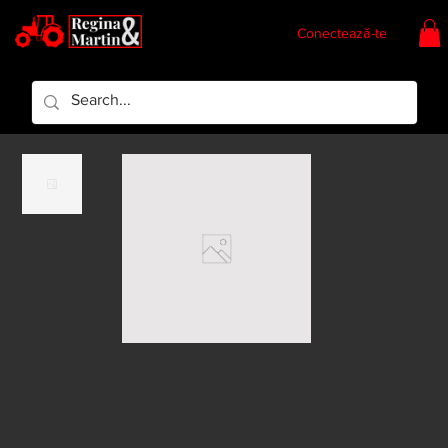
Conectează-te
Regina & Martin
Regina Piese