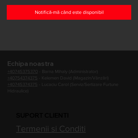
Notifică-mă când este disponibil
Echipa noastra
+40745375370
- Barna Mihaly (Administrator)
+40754374375
- Kelemen David (Magazin/Vânzări)
+40745374375
- Lucaciu Carol (Serviz/Sertizare Furtune
Hidraulice)
SUPORT CLIENTI
Termenii si Conditi