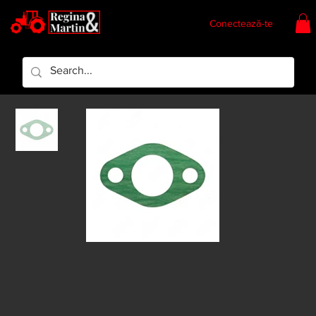
Conectează-te
Regina & Martin
Regina Piese