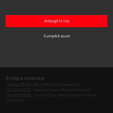
Au mai rămas doar 5 în stoc
Adaugă în coș
Cumpără acum
Echipa noastra
+40745375370
- Barna Mihaly (Administrator)
+40754374375
- Kelemen David (Magazin/Vânzări)
+40745374375
- Lucaciu Carol (Serviz/Sertizare Furtune
Hidraulice)