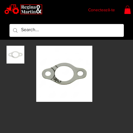
Conectează-te
Regina & Martin
Regina Piese