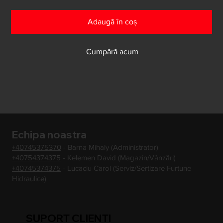
Adaugă în coș
Cumpără acum
Echipa noastra
+40745375370
- Barna Mihaly (Administrator)
+40754374375
- Kelemen David (Magazin/Vânzări)
+40745374375
- Lucaciu Carol (Serviz/Sertizare Furtune
Hidraulice)
SUPORT CLIENTI