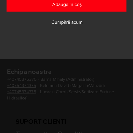
Adaugă în coș
Cumpără acum
Echipa noastra
+40745375370
- Barna Mihaly (Administrator)
+40754374375
- Kelemen David (Magazin/Vânzări)
+40745374375
- Lucaciu Carol (Serviz/Sertizare Furtune
Hidraulice)
SUPORT CLIENTI