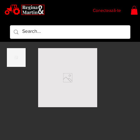
Conectează-te
Regina & Martin
Regina Piese