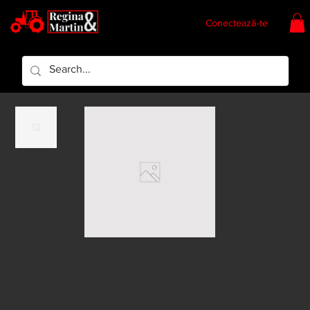
Conectează-te
Regina & Martin
Regina Piese