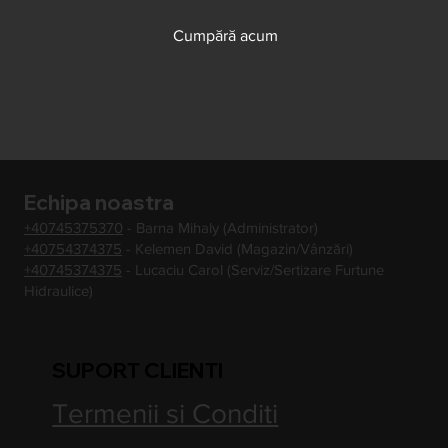
Cumpără acum
Echipa noastra
+40745375370
- Barna Mihaly (Administrator)
+40754374375
- Kelemen David (Magazin/Vânzări)
+40745374375
- Lucaciu Carol (Serviz/Sertizare Furtune
Hidraulice)
SUPORT CLIENTI
Termenii si Conditi