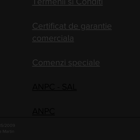
Termenii si Conditi
Certificat de garantie
comerciala
Comenzi speciale
ANPC - SAL
ANPC
485/2009
a Martin