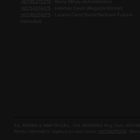
+40745375370
- Barna Mihaly (Administrator)
+40754374375
- Kelemen David (Magazin/Vânzări)
+40745374375
- Lucaciu Carol (Serviz/Sertizare Furtune
Hidraulice)
S.C. REGINA & MARTIN S.R.L, CUI: 26245063, Reg. Com. J05/1
Pentru informații în legatura cu situl nostru
+40754375376
- Barn