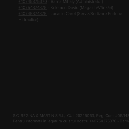
+40745375370
- Barna Mihaly (Administrator)
+40754374375
- Kelemen David (Magazin/Vânzări)
+40745374375
- Lucaciu Carol (Serviz/Sertizare Furtune
Hidraulice)
S.C. REGINA & MARTIN S.R.L, CUI: 26245063, Reg. Com. J05/1
Pentru informații în legatura cu situl nostru
+40754375376
- Barn