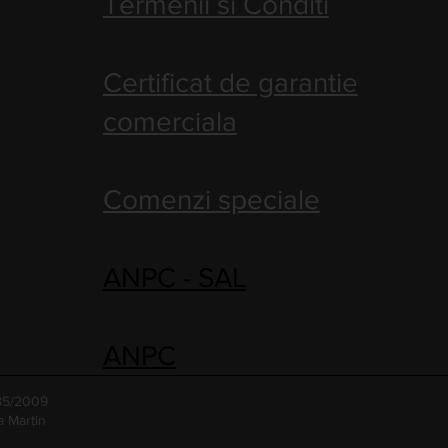
Termenii si Conditi
Certificat de garantie
comerciala
Comenzi speciale
ANPC - SAL
ANPC
485/2009
a Martin