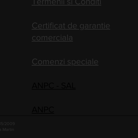
Termenii si Conditi
Certificat de garantie
comerciala
Comenzi speciale
ANPC - SAL
ANPC
485/2009
a Martin