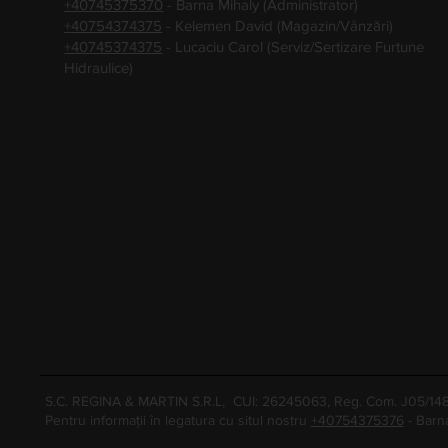
+40745375370
- Barna Mihaly (Administrator)
+40754374375
- Kelemen David (Magazin/Vânzări)
+40745374375
- Lucaciu Carol (Serviz/Sertizare Furtune
Hidraulice)
S.C. REGINA & MARTIN S.R.L, CUI: 26245063, Reg. Com. J05/1
Pentru informații în legatura cu situl nostru
+40754375376
- Barn