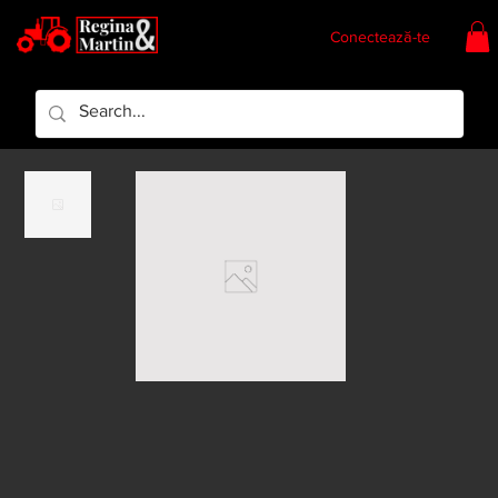
Conectează-te
Regina & Martin
Regina Piese