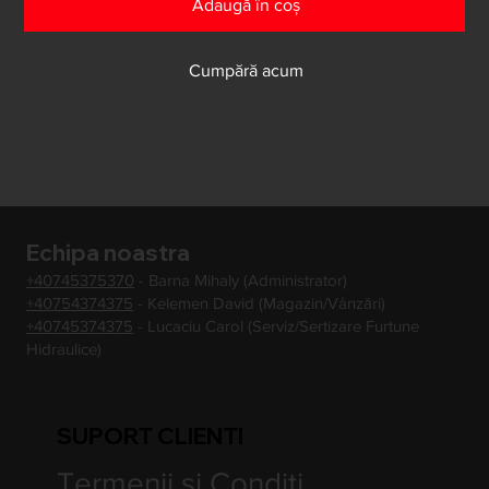
Adaugă în coș
Cumpără acum
Echipa noastra
+40745375370
- Barna Mihaly (Administrator)
+40754374375
- Kelemen David (Magazin/Vânzări)
+40745374375
- Lucaciu Carol (Serviz/Sertizare Furtune
Hidraulice)
SUPORT CLIENTI
Termenii si Conditi